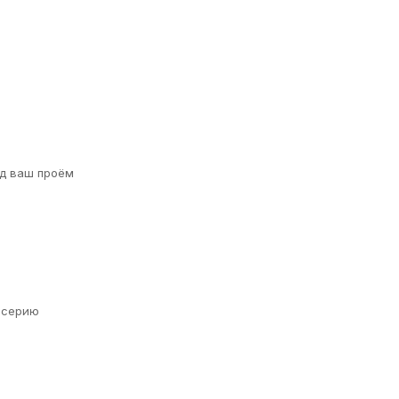
д ваш проём
а серию