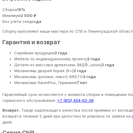
Сборка
15%
Минимум
2 500 ₽
Без учёта скидок
да
Сборку выполняют наши мастера по СПб и Ленинградской области
Гарантия и возврат
Серийная продукция
3 года
Мебель по индивидуальному проекту
2 года
Детали из массива древесины (МДФ, шпон)
2 года
Механизмы дверей Корея (К+)
2 года
Механизмы (ролики, пивот) ARISTO
3 года
Механизмы RaumPlus, Германия
7 лет
Гарантийный срок исчисляется с момента сборки в помещении пок
сервисного обслуживания:
+7 (812) 454-62-28
.
Возврат.
Товар надлежащего качества после приёмки от экспедит
возврат в течение 5 дней при целостности упаковок по заявке на
дней.
Серия Chill