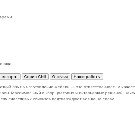
ерами
месяца
и возврат
Серия Chill
Отзывы
Наши работы
етний опыт в изготовлении мебели — это ответственность и качес
иалы. Максимальный выбор цветовых и интерьерных решений. Качес
тысяч счастливых клиентов подтверждают все наши слова.