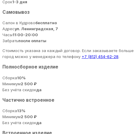
Срок
1-3 дня
Самовывоз
Салон в Кудрово
бесплатно
Адрес
ул. Ленинградская, 7
Часы
11:00-20:00
Забрать
после оплаты
Стоимость указана за каждый договор. Если заказываете больше 
город можно у менеджера по телефону
+7 (812) 454-62-28
.
Полносборное изделие
Сборка
10%
Минимум
2 500 ₽
Без учёта скидок
да
Частично встроенное
Сборка
13%
Минимум
2 500 ₽
Без учёта скидок
да
Встроенное изделие