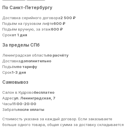
По Санкт-Петербургу
Доставка серийного договора
2 500 ₽
Подъём на грузовом лифте
600 ₽
Подъём вручную, за этаж
600 ₽
Срок
от 1 дня
За пределы СПб
Ленинградская область
по расчёту
Доставка
дополнительно
Подъём
по тарифу
Срок
1-3 дня
Самовывоз
Салон в Кудрово
бесплатно
Адрес
ул. Ленинградская, 7
Часы
11:00-20:00
Забрать
после оплаты
Стоимость указана за каждый договор. Если заказываете
больше одного товара, общая сумма за доставку складывается