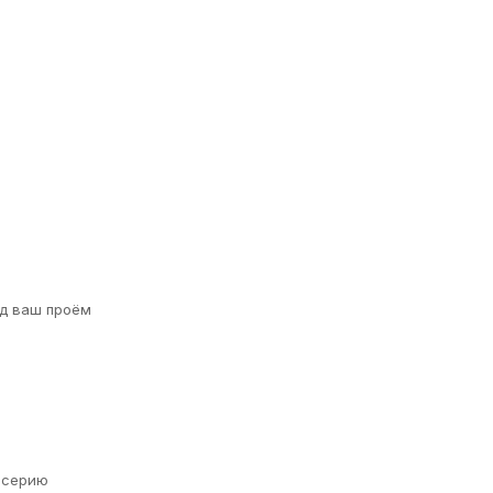
д ваш проём
а серию