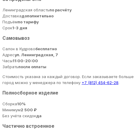
Ленинградская область
по расчёту
Доставка
дополнительно
Подъём
по тарифу
Срок
1-3 дня
Самовывоз
Салон в Кудрово
бесплатно
Адрес
ул. Ленинградская, 7
Часы
11:00-20:00
Забрать
после оплаты
Стоимость указана за каждый договор. Если заказываете больше 
город можно у менеджера по телефону
+7 (812) 454-62-28
.
Полносборное изделие
Сборка
10%
Минимум
2 500 ₽
Без учёта скидок
да
Частично встроенное