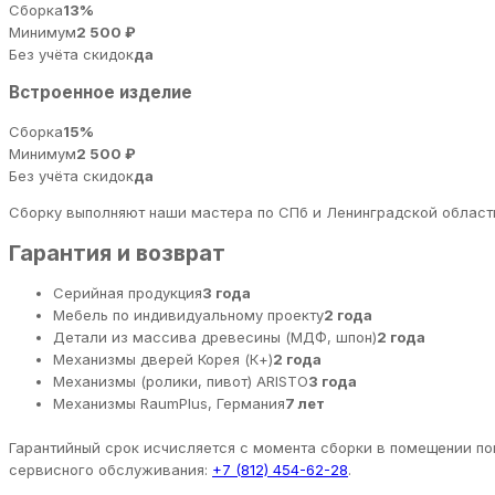
Сборка
13%
Минимум
2 500 ₽
Без учёта скидок
да
Встроенное изделие
Сборка
15%
Минимум
2 500 ₽
Без учёта скидок
да
Сборку выполняют наши мастера по СПб и Ленинградской области
Гарантия и возврат
Серийная продукция
3 года
Мебель по индивидуальному проекту
2 года
Детали из массива древесины (МДФ, шпон)
2 года
Механизмы дверей Корея (К+)
2 года
Механизмы (ролики, пивот) ARISTO
3 года
Механизмы RaumPlus, Германия
7 лет
Гарантийный срок исчисляется с момента сборки в помещении пок
сервисного обслуживания:
+7 (812) 454-62-28
.