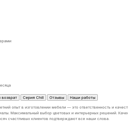
ерами
месяца
и возврат
Серия Chill
Отзывы
Наши работы
етний опыт в изготовлении мебели — это ответственность и качес
иалы. Максимальный выбор цветовых и интерьерных решений. Качес
тысяч счастливых клиентов подтверждают все наши слова.