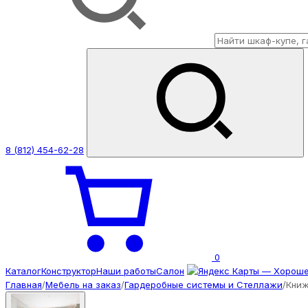
8 (812) 454-62-28
0
Каталог
Конструктор
Наши работы
Салон
Главная
/
Мебель на заказ
/
Гардеробные системы и Стеллажи
/
Книж