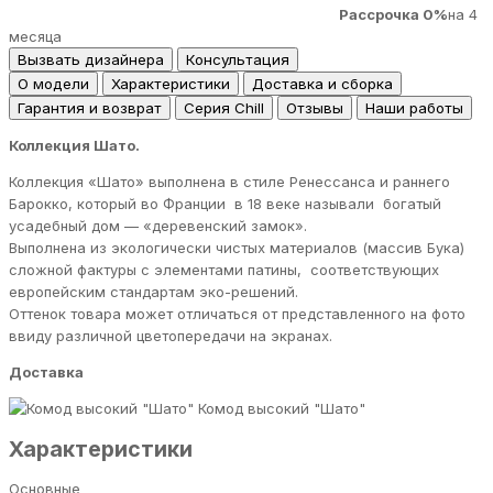
Рассрочка 0%
на 4
месяца
Вызвать дизайнера
Консультация
О модели
Характеристики
Доставка и сборка
Гарантия и возврат
Серия Chill
Отзывы
Наши работы
Коллекция Шато.
Коллекция «Шато» выполнена в стиле Ренессанса и раннего
Барокко, который во Франции в 18 веке называли богатый
усадебный дом — «деревенский замок».
Выполнена из экологически чистых материалов (массив Бука)
сложной фактуры с элементами патины, соответствующих
европейским стандартам эко-решений.
Оттенок товара может отличаться от представленного на фото
ввиду различной цветопередачи на экранах.
Доставка
Комод высокий "Шато"
Характеристики
Основные