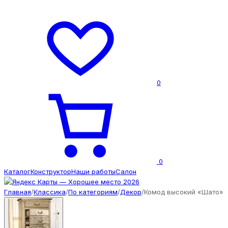
0
0
Каталог
Конструктор
Наши работы
Салон
Главная
/
Классика
/
По категориям
/
Декор
/
Комод высокий «Шато»