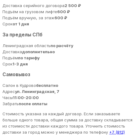
Доставка серийного договора
2 500 ₽
Подъём на грузовом лифте
600 ₽
Подъём вручную, за этаж
600 ₽
Срок
от 1 дня
За пределы СПб
Ленинградская область
по расчёту
Доставка
дополнительно
Подъём
по тарифу
Срок
1-3 дня
Самовывоз
Салон в Кудрово
бесплатно
Адрес
ул. Ленинградская, 7
Часы
11:00-20:00
Забрать
после оплаты
Стоимость указана за каждый договор. Если заказываете
больше одного товара, общая сумма за доставку складывается
из стоимости доставки каждого товара. Уточнить стоимость
доставки за город можно у менеджера по телефону
+7 (812)