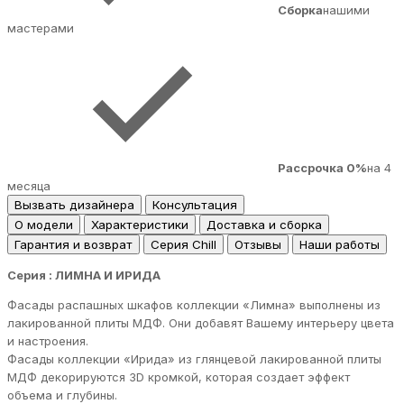
Сборка
нашими
мастерами
Рассрочка 0%
на 4
месяца
Вызвать дизайнера
Консультация
О модели
Характеристики
Доставка и сборка
Гарантия и возврат
Серия Chill
Отзывы
Наши работы
Серия : ЛИМНА И ИРИДА
Фасады распашных шкафов коллекции «Лимна» выполнены из
лакированной плиты МДФ. Они добавят Вашему интерьеру цвета
и настроения.
Фасады коллекции «Ирида» из глянцевой лакированной плиты
МДФ декорируются 3D кромкой, которая создает эффект
объема и глубины.