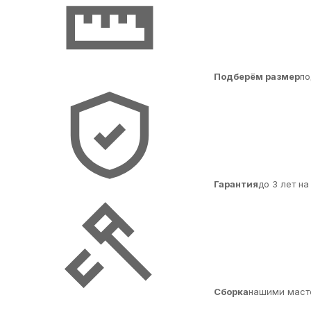
Подберём размер
по
Гарантия
до 3 лет н
Сборка
нашими маст