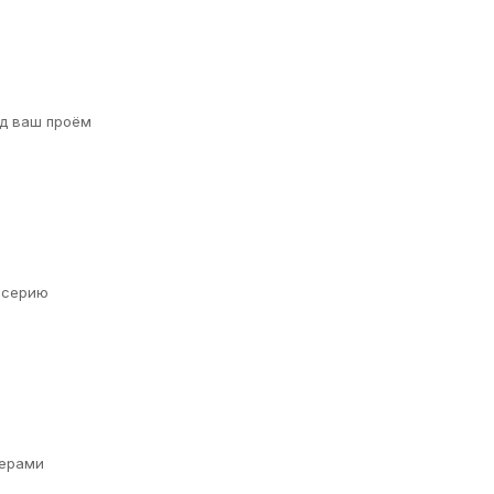
д ваш проём
а серию
ерами