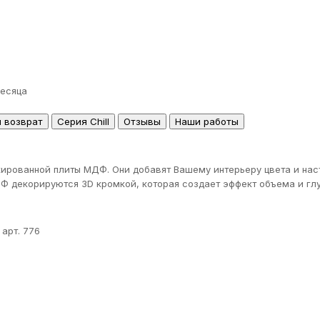
месяца
и возврат
Серия Chill
Отзывы
Наши работы
рованной плиты МДФ. Они добавят Вашему интерьеру цвета и нас
Ф декорируются 3D кромкой, которая создает эффект объема и гл
арт. 776