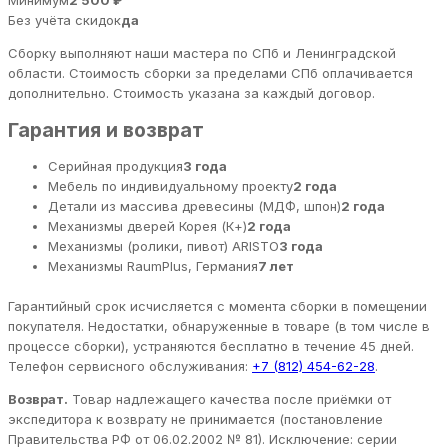
Минимум
2 500 ₽
Без учёта скидок
да
Сборку выполняют наши мастера по СПб и Ленинградской
области. Стоимость сборки за пределами СПб оплачивается
дополнительно. Стоимость указана за каждый договор.
Гарантия и возврат
Серийная продукция
3 года
Мебель по индивидуальному проекту
2 года
Детали из массива древесины (МДФ, шпон)
2 года
Механизмы дверей Корея (К+)
2 года
Механизмы (ролики, пивот) ARISTO
3 года
Механизмы RaumPlus, Германия
7 лет
Гарантийный срок исчисляется с момента сборки в помещении
покупателя. Недостатки, обнаруженные в товаре (в том числе в
процессе сборки), устраняются бесплатно в течение 45 дней.
Телефон сервисного обслуживания:
+7 (812) 454-62-28
.
Возврат.
Товар надлежащего качества после приёмки от
экспедитора к возврату не принимается (постановление
Правительства РФ от 06.02.2002 № 81). Исключение: серии