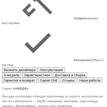
Сборка
нашими
мастерами
Рассрочка 0%
на 4
месяца
Вызвать дизайнера
Консультация
О модели
Характеристики
Доставка и сборка
Гарантия и возврат
Серия Chill
Отзывы
Наши работы
Серия
«НАЯДА»
Фасады коллекции «Наяда» выполнены из нового экологически
чистого материала — МДФ глянцевые, матовые, однотонные,
дерево, фантазийные, полосы или галактика.