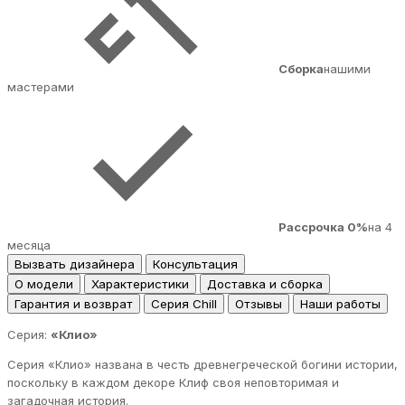
Сборка
нашими
мастерами
Рассрочка 0%
на 4
месяца
Вызвать дизайнера
Консультация
О модели
Характеристики
Доставка и сборка
Гарантия и возврат
Серия Chill
Отзывы
Наши работы
Серия:
«Клио»
Серия «Клио» названа в честь древнегреческой богини истории,
поскольку в каждом декоре Клиф своя неповторимая и
загадочная история.