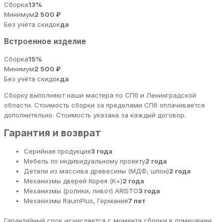
Сборка
13%
Минимум
2 500 ₽
Без учёта скидок
да
Встроенное изделие
Сборка
15%
Минимум
2 500 ₽
Без учёта скидок
да
Сборку выполняют наши мастера по СПб и Ленинградской
области. Стоимость сборки за пределами СПб оплачивается
дополнительно. Стоимость указана за каждый договор.
Гарантия и возврат
Серийная продукция
3 года
Мебель по индивидуальному проекту
2 года
Детали из массива древесины (МДФ, шпон)
2 года
Механизмы дверей Корея (К+)
2 года
Механизмы (ролики, пивот) ARISTO
3 года
Механизмы RaumPlus, Германия
7 лет
Гарантийный срок исчисляется с момента сборки в помещении