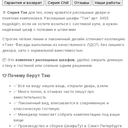
Гарантия и возврат
Серия Chill
Отзывы
Наши работы
🚪
Серия Тэя
для тех, кому нравятся распашные двери и
понятная компоновка. Распашные шкафы "Тэя" арт. 3455
подойдёт, если не хотите возиться с системой купе, а нужен
надёжный шкаф с полками и штангами.
Строгие чёткие линии и лаконичный дизайн отличают коллекцию
«Тэя». Фасады выполнены из качественного ЛДСП, без лишнего
декора, зато с нормальной вместимостью.
📦 Это
комплект распашных шкафов
, удобно закрыть длинную
стену в гостиной или спальне одним решением.
👕 Почему берут Тэю
✅ Всё на виду: нашли вещь, открыли дверь, взяли
✅ Много полок, в отзывах часто пишут про
вместительность
✅ Лаконичный вид, вписывается в современную и
классическую гостиную
✅ Менеджер помогает собрать комплектацию под ваши
вещи
✅ Производство и сборка ШкафыТут в Санкт-Петербурге