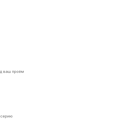
д ваш проём
а серию