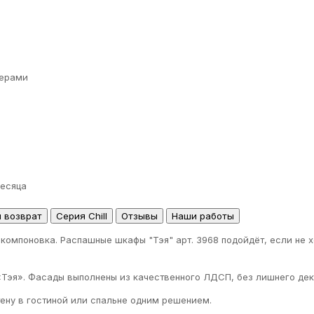
ерами
месяца
и возврат
Серия Chill
Отзывы
Наши работы
 компоновка. Распашные шкафы "Тэя" арт. 3968 подойдёт, если не 
«Тэя». Фасады выполнены из качественного ЛДСП, без лишнего дек
тену в гостиной или спальне одним решением.