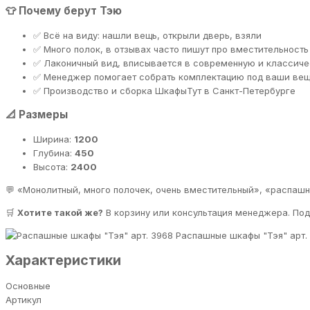
👕 Почему берут Тэю
✅ Всё на виду: нашли вещь, открыли дверь, взяли
✅ Много полок, в отзывах часто пишут про вместительность
✅ Лаконичный вид, вписывается в современную и классич
✅ Менеджер помогает собрать комплектацию под ваши ве
✅ Производство и сборка ШкафыТут в Санкт-Петербурге
📐 Размеры
Ширина:
1200
Глубина:
450
Высота:
2400
💬 «Монолитный, много полочек, очень вместительный», «распашн
🛒
Хотите такой же?
В корзину или консультация менеджера. По
Распашные шкафы "Тэя" арт.
Характеристики
Основные
Артикул