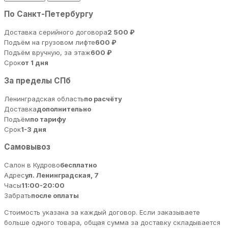
По Санкт-Петербургу
Доставка серийного договора
2 500 ₽
Подъём на грузовом лифте
600 ₽
Подъём вручную, за этаж
600 ₽
Срок
от 1 дня
За пределы СПб
Ленинградская область
по расчёту
Доставка
дополнительно
Подъём
по тарифу
Срок
1-3 дня
Самовывоз
Салон в Кудрово
бесплатно
Адрес
ул. Ленинградская, 7
Часы
11:00-20:00
Забрать
после оплаты
Стоимость указана за каждый договор. Если заказываете
больше одного товара, общая сумма за доставку складывается