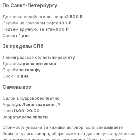
По Санкт-Петербургу
Доставка серийного договора
2 500 ₽
Подъём на грузовом лифте
600 ₽
Подъём вручную, за этаж
600 ₽
Срок
от 1 дня
За пределы СПб
Ленинградская область
по расчёту
Доставка
дополнительно
Подъём
по тарифу
Срок
1-3 дня
Самовывоз
Салон в Кудрово
бесплатно
Адрес
ул. Ленинградская, 7
Часы
11:00-20:00
Забрать
после оплаты
Стоимость указана за каждый договор. Если заказываете
больше одного товара, общая сумма за доставку складывается
из стоимости доставки каждого товара. Уточнить стоимость