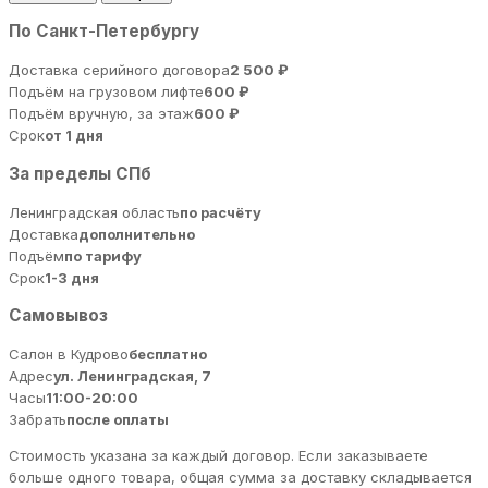
По Санкт-Петербургу
Доставка серийного договора
2 500 ₽
Подъём на грузовом лифте
600 ₽
Подъём вручную, за этаж
600 ₽
Срок
от 1 дня
За пределы СПб
Ленинградская область
по расчёту
Доставка
дополнительно
Подъём
по тарифу
Срок
1-3 дня
Самовывоз
Салон в Кудрово
бесплатно
Адрес
ул. Ленинградская, 7
Часы
11:00-20:00
Забрать
после оплаты
Стоимость указана за каждый договор. Если заказываете
больше одного товара, общая сумма за доставку складывается