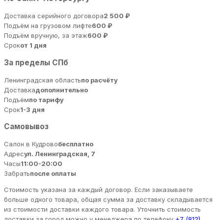
Доставка серийного договора
2 500 ₽
Подъём на грузовом лифте
600 ₽
Подъём вручную, за этаж
600 ₽
Срок
от 1 дня
За пределы СПб
Ленинградская область
по расчёту
Доставка
дополнительно
Подъём
по тарифу
Срок
1-3 дня
Самовывоз
Салон в Кудрово
бесплатно
Адрес
ул. Ленинградская, 7
Часы
11:00-20:00
Забрать
после оплаты
Стоимость указана за каждый договор. Если заказываете
больше одного товара, общая сумма за доставку складывается
из стоимости доставки каждого товара. Уточнить стоимость
доставки за город можно у менеджера по телефону
+7 (812)