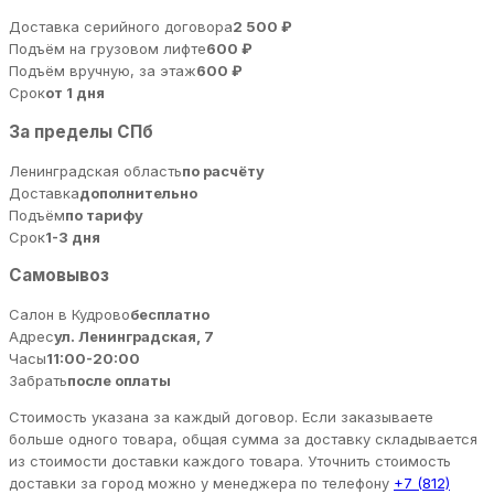
Доставка серийного договора
2 500 ₽
Подъём на грузовом лифте
600 ₽
Подъём вручную, за этаж
600 ₽
Срок
от 1 дня
За пределы СПб
Ленинградская область
по расчёту
Доставка
дополнительно
Подъём
по тарифу
Срок
1-3 дня
Самовывоз
Салон в Кудрово
бесплатно
Адрес
ул. Ленинградская, 7
Часы
11:00-20:00
Забрать
после оплаты
Стоимость указана за каждый договор. Если заказываете
больше одного товара, общая сумма за доставку складывается
из стоимости доставки каждого товара. Уточнить стоимость
доставки за город можно у менеджера по телефону
+7 (812)