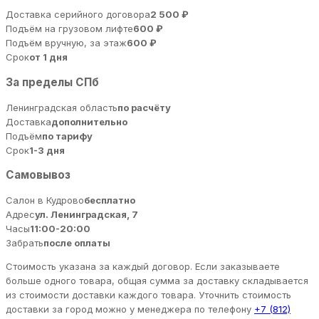
Доставка серийного договора
2 500 ₽
Подъём на грузовом лифте
600 ₽
Подъём вручную, за этаж
600 ₽
Срок
от 1 дня
За пределы СПб
Ленинградская область
по расчёту
Доставка
дополнительно
Подъём
по тарифу
Срок
1-3 дня
Самовывоз
Салон в Кудрово
бесплатно
Адрес
ул. Ленинградская, 7
Часы
11:00-20:00
Забрать
после оплаты
Стоимость указана за каждый договор. Если заказываете
больше одного товара, общая сумма за доставку складывается
из стоимости доставки каждого товара. Уточнить стоимость
доставки за город можно у менеджера по телефону
+7 (812)