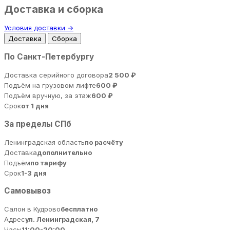
Доставка и сборка
Условия доставки →
Доставка
Сборка
По Санкт-Петербургу
Доставка серийного договора
2 500 ₽
Подъём на грузовом лифте
600 ₽
Подъём вручную, за этаж
600 ₽
Срок
от 1 дня
За пределы СПб
Ленинградская область
по расчёту
Доставка
дополнительно
Подъём
по тарифу
Срок
1-3 дня
Самовывоз
Салон в Кудрово
бесплатно
Адрес
ул. Ленинградская, 7
Часы
11:00-20:00