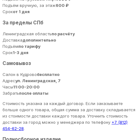
Подъём вручную, за этаж
600 ₽
Срок
от 1 дня
За пределы СПб
Ленинградская область
по расчёту
Доставка
дополнительно
Подъём
по тарифу
Срок
1-3 дня
Самовывоз
Салон в Кудрово
бесплатно
Адрес
ул. Ленинградская, 7
Часы
11:00-20:00
Забрать
после оплаты
Стоимость указана за каждый договор. Если заказываете
больше одного товара, общая сумма за доставку складывается
из стоимости доставки каждого товара. Уточнить стоимость
доставки за город можно у менеджера по телефону
+7 (812)
454-62-28
.
Полносборное изделие