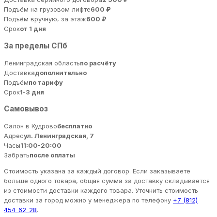
Подъём на грузовом лифте
600 ₽
Подъём вручную, за этаж
600 ₽
Срок
от 1 дня
За пределы СПб
Ленинградская область
по расчёту
Доставка
дополнительно
Подъём
по тарифу
Срок
1-3 дня
Самовывоз
Салон в Кудрово
бесплатно
Адрес
ул. Ленинградская, 7
Часы
11:00-20:00
Забрать
после оплаты
Стоимость указана за каждый договор. Если заказываете
больше одного товара, общая сумма за доставку складывается
из стоимости доставки каждого товара. Уточнить стоимость
доставки за город можно у менеджера по телефону
+7 (812)
454-62-28
.