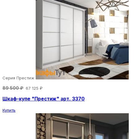
Серия Престиж
89 500 ₽
67 125 ₽
Шкаф-купе "Престиж" арт. 3370
Купить