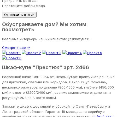
Прикрепить фото
Перетащите файлы сюда
Отправить отзыв
Обустраиваете дом? Мы хотим
посмотреть
Реальные интерьеры наших клиентов: @shkafytut.ru
Смотреть все →
Шкаф-купе "Престиж" арт. 2466
Распашной шкаф Chill 0354 от ШкафыТут.рф: практичное решение
для прихожей, спальни или коридора. Декор «Дуб Сонома»,
несколько размеров по ширине (800-1500 мм), глубине (450/600
мм) и высоте (2200/2400 мм), взаимозаменяемые отделения и
регулируемые по высоте полки.
Закажите шкаф с доставкой и сборкой по Санкт-Петербургу и
Ленинградской области. Гарантия 18 месяцев, на серийную
линейку до 3 лет. Консультация и замер по телефону
8 (812) 454-