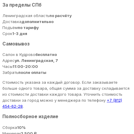
За пределы СПб
Ленинградская область
по расчёту
Доставка
дополнительно
Подъём
по тарифу
Срок
1-3 дня
Самовывоз
Салон в Кудрово
бесплатно
Адрес
ул. Ленинградская, 7
Часы
11:00-20:00
Забрать
после оплаты
Стоимость указана за каждый договор. Если заказываете
больше одного товара, общая сумма за доставку складывается
из стоимости доставки каждого товара. Уточнить стоимость
доставки за город можно у менеджера по телефону
+7 (812)
454-62-28
.
Полносборное изделие
Сборка
10%
Минимум
2 500 ₽