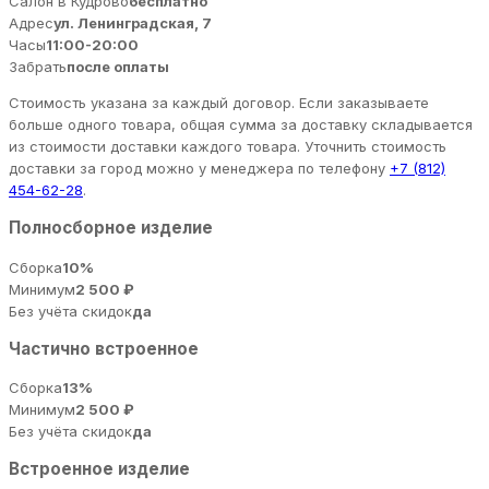
Салон в Кудрово
бесплатно
Адрес
ул. Ленинградская, 7
Часы
11:00-20:00
Забрать
после оплаты
Стоимость указана за каждый договор. Если заказываете
больше одного товара, общая сумма за доставку складывается
из стоимости доставки каждого товара. Уточнить стоимость
доставки за город можно у менеджера по телефону
+7 (812)
454-62-28
.
Полносборное изделие
Сборка
10%
Минимум
2 500 ₽
Без учёта скидок
да
Частично встроенное
Сборка
13%
Минимум
2 500 ₽
Без учёта скидок
да
Встроенное изделие