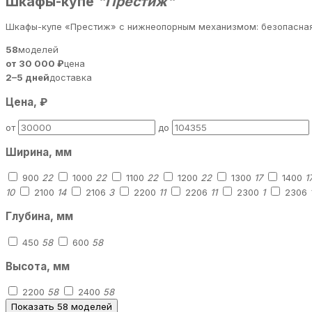
Шкафы-купе
"Престиж"
Шкафы-купе «Престиж» с нижнеопорным механизмом: безопасная к
58
моделей
от 30 000 ₽
цена
2–5 дней
доставка
Цена, ₽
от
до
Ширина, мм
900
22
1000
22
1100
22
1200
22
1300
17
1400
1
10
2100
14
2106
3
2200
11
2206
11
2300
1
2306
Глубина, мм
450
58
600
58
Высота, мм
2200
58
2400
58
Показать 58 моделей