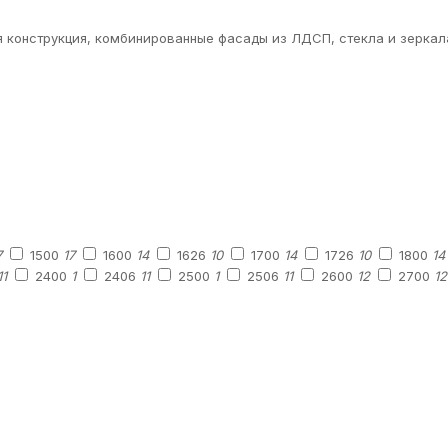
онструкция, комбинированные фасады из ЛДСП, стекла и зеркала.
7
1500
17
1600
14
1626
10
1700
14
1726
10
1800
14
11
2400
1
2406
11
2500
1
2506
11
2600
12
2700
12