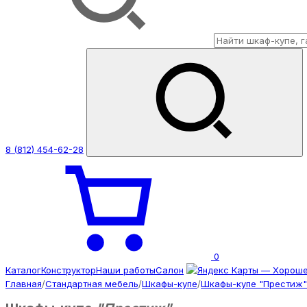
8 (812) 454-62-28
0
Каталог
Конструктор
Наши работы
Салон
Главная
/
Стандартная мебель
/
Шкафы-купе
/
Шкафы-купе "Престиж"