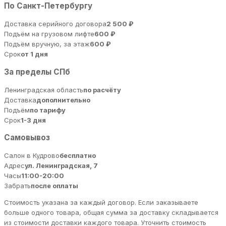
По Санкт-Петербургу
Доставка серийного договора
2 500 ₽
Подъём на грузовом лифте
600 ₽
Подъём вручную, за этаж
600 ₽
Срок
от 1 дня
За пределы СПб
Ленинградская область
по расчёту
Доставка
дополнительно
Подъём
по тарифу
Срок
1-3 дня
Самовывоз
Салон в Кудрово
бесплатно
Адрес
ул. Ленинградская, 7
Часы
11:00-20:00
Забрать
после оплаты
Стоимость указана за каждый договор. Если заказываете
больше одного товара, общая сумма за доставку складывается
из стоимости доставки каждого товара. Уточнить стоимость