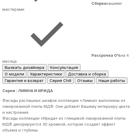
Сборка
нашими
мастерами
Рассрочка 0%
на 4
месяца
Вызвать дизайнера
Консультация
О модели
Характеристики
Доставка и сборка
Гарантия и возврат
Серия Chill
Отзывы
Наши работы
Серия : ЛИМНА И ИРИДА
Фасады распашных шкафов коллекции «Лимна» выполнены из
лакированной плиты МДФ. Они добавят Вашему интерьеру цвета
и настроения.
Фасады коллекции «Ирида» из глянцевой лакированной плиты
МДФ декорируются 3D кромкой, которая создает эффект
объема и глубины.