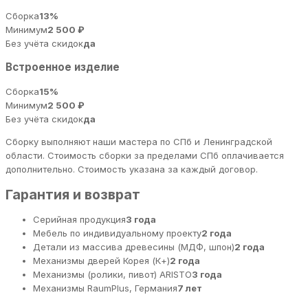
Сборка
13%
Минимум
2 500 ₽
Без учёта скидок
да
Встроенное изделие
Сборка
15%
Минимум
2 500 ₽
Без учёта скидок
да
Сборку выполняют наши мастера по СПб и Ленинградской
области. Стоимость сборки за пределами СПб оплачивается
дополнительно. Стоимость указана за каждый договор.
Гарантия и возврат
Серийная продукция
3 года
Мебель по индивидуальному проекту
2 года
Детали из массива древесины (МДФ, шпон)
2 года
Механизмы дверей Корея (К+)
2 года
Механизмы (ролики, пивот) ARISTO
3 года
Механизмы RaumPlus, Германия
7 лет