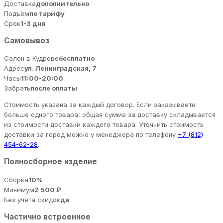
Доставка
дополнительно
Подъём
по тарифу
Срок
1-3 дня
Самовывоз
Салон в Кудрово
бесплатно
Адрес
ул. Ленинградская, 7
Часы
11:00-20:00
Забрать
после оплаты
Стоимость указана за каждый договор. Если заказываете
больше одного товара, общая сумма за доставку складывается
из стоимости доставки каждого товара. Уточнить стоимость
доставки за город можно у менеджера по телефону
+7 (812)
454-62-28
.
Полносборное изделие
Сборка
10%
Минимум
2 500 ₽
Без учёта скидок
да
Частично встроенное