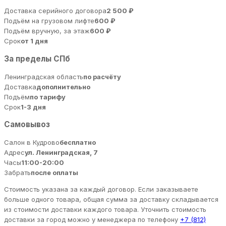
Доставка серийного договора
2 500 ₽
Подъём на грузовом лифте
600 ₽
Подъём вручную, за этаж
600 ₽
Срок
от 1 дня
За пределы СПб
Ленинградская область
по расчёту
Доставка
дополнительно
Подъём
по тарифу
Срок
1-3 дня
Самовывоз
Салон в Кудрово
бесплатно
Адрес
ул. Ленинградская, 7
Часы
11:00-20:00
Забрать
после оплаты
Стоимость указана за каждый договор. Если заказываете
больше одного товара, общая сумма за доставку складывается
из стоимости доставки каждого товара. Уточнить стоимость
доставки за город можно у менеджера по телефону
+7 (812)